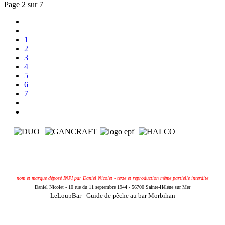
Page 2 sur 7
1
2
3
4
5
6
7
nom et marque déposé INPI par Daniel Nicolet - texte et reproduction même partielle interdite
Daniel Nicolet - 10 rue du 11 septembre 1944 - 56700 Sainte-Hélène sur Mer
LeLoupBar - Guide de pêche au bar Morbihan