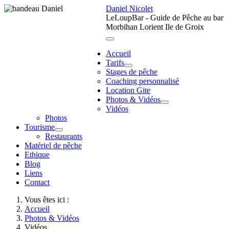
Daniel Nicolet
LeLoupBar - Guide de Pêche au bar
Morbihan Lorient Ile de Groix
Accueil
Tarifs
Stages de pêche
Coaching personnalisé
Location Gite
Photos & Vidéos
Vidéos
Photos
Tourisme
Restaurants
Matériel de pêche
Ethique
Blog
Liens
Contact
Vous êtes ici :
Accueil
Photos & Vidéos
Vidéos