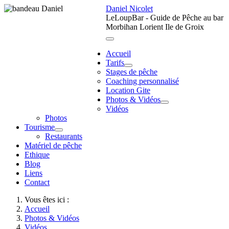
Daniel Nicolet
LeLoupBar - Guide de Pêche au bar
Morbihan Lorient Ile de Groix
Accueil
Tarifs
Stages de pêche
Coaching personnalisé
Location Gite
Photos & Vidéos
Vidéos
Photos
Tourisme
Restaurants
Matériel de pêche
Ethique
Blog
Liens
Contact
Vous êtes ici :
Accueil
Photos & Vidéos
Vidéos