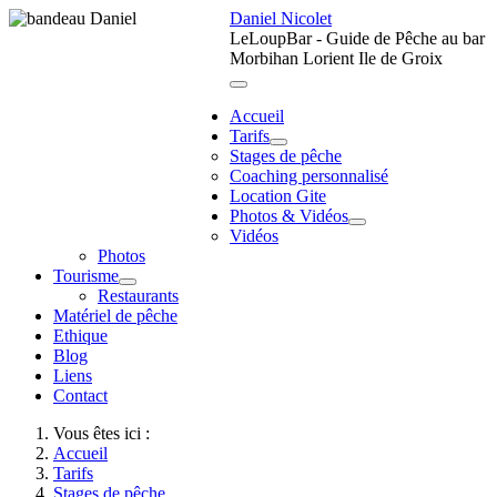
Daniel Nicolet
LeLoupBar - Guide de Pêche au bar
Morbihan Lorient Ile de Groix
Accueil
Tarifs
Stages de pêche
Coaching personnalisé
Location Gite
Photos & Vidéos
Vidéos
Photos
Tourisme
Restaurants
Matériel de pêche
Ethique
Blog
Liens
Contact
Vous êtes ici :
Accueil
Tarifs
Stages de pêche