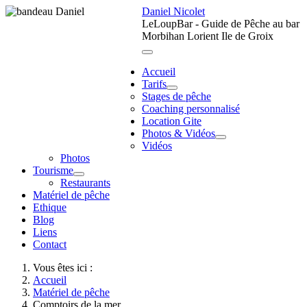
Daniel Nicolet
LeLoupBar - Guide de Pêche au bar
Morbihan Lorient Ile de Groix
Accueil
Tarifs
Stages de pêche
Coaching personnalisé
Location Gite
Photos & Vidéos
Vidéos
Photos
Tourisme
Restaurants
Matériel de pêche
Ethique
Blog
Liens
Contact
Vous êtes ici :
Accueil
Matériel de pêche
Comptoirs de la mer