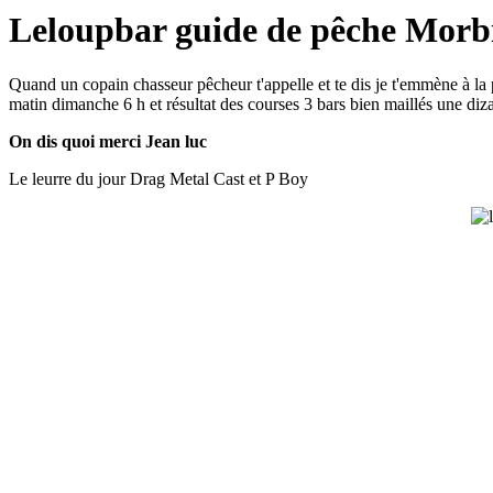
Leloupbar guide de pêche Morb
Quand
un
copain
chasseur
pêcheur
t'appelle
et
te
dis je
t'emmène
à
la
matin
dimanche
6
h
et
résultat
des
courses
3
bars
bien
maillés
une
diz
On dis quoi merci Jean luc
Le leurre du jour Drag Metal Cast et P Boy