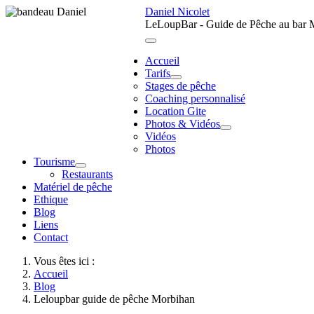
Daniel Nicolet
LeLoupBar - Guide de Pêche au bar M
Accueil
Tarifs
Stages de pêche
Coaching personnalisé
Location Gite
Photos & Vidéos
Vidéos
Photos
Tourisme
Restaurants
Matériel de pêche
Ethique
Blog
Liens
Contact
Vous êtes ici :
Accueil
Blog
Leloupbar guide de pêche Morbihan