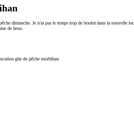
ihan
pêche dimanche
.
Je n'ai
pas
le
temps
trop
de
boulot
dans
la
nouvelle
lo
aine
de
lieus
.