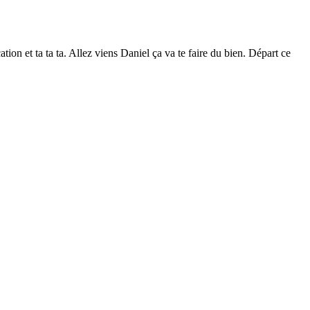
cation
et
ta
ta
ta
.
Allez
viens
Daniel
ça
va
te
faire
du
bien
.
Départ
ce